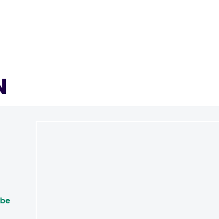
N
.be