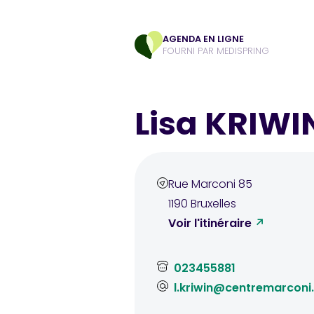
AGENDA EN LIGNE
FOURNI PAR MEDISPRING
Lisa KRIWI
Rue Marconi
85
1190
Bruxelles
Voir l'itinéraire
023455881
l.kriwin@centremarconi