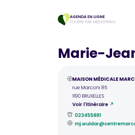
AGENDA EN LIGNE
FOURNI PAR MEDISPRING
Marie-Jea
MAISON MÉDICALE MARC
rue Marconi
85
1190
BRUXELLES
Voir l'itinéraire
023455881
mj.wuidar@centremarco