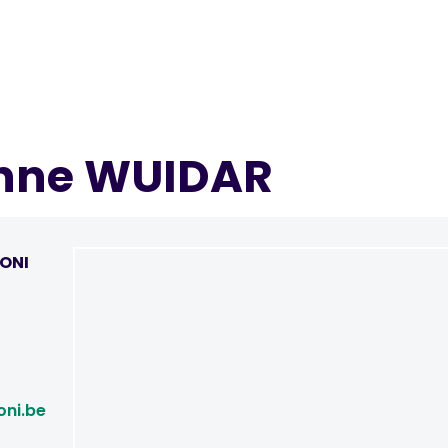
nne WUIDAR
ONI
ni.be